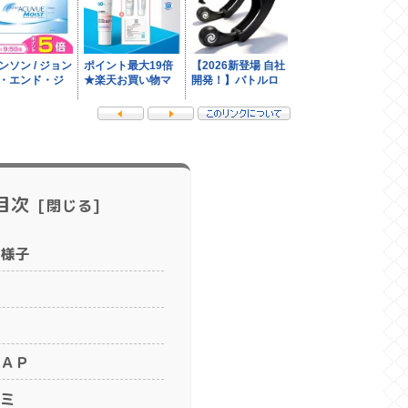
目次
様子
ＡＰ
ミ