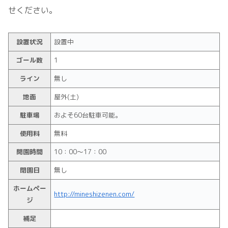
せください。
設置状況
設置中
ゴール数
1
ライン
無し
地面
屋外(土)
駐車場
およそ60台駐車可能。
使用料
無料
開園時間
10：00～17：00
閉園日
無し
ホームペー
http://mineshizenen.com/
ジ
補足