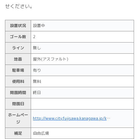
せください。
設置状況
設置中
ゴール数
2
ライン
無し
地面
屋外(アスファルト)
駐車場
有り
使用料
無料
開園時間
終日
閉園日
ホームペー
http://www.city.fujisawa.kanagawa.jp/kouen/kyoiku/leisure/koen/fujisawashi/akibadai/
ジ
補足
自由広場