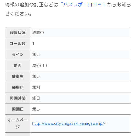
情報の追加や訂正などは
「バスレポ・口コミ」
からお知ら
せください。
設置状況
設置中
ゴール数
1
ライン
無し
地面
屋外(土)
駐車場
無し
使用料
無料
開園時間
終日
閉園日
無し
ホームペー
http://www.city.chigasaki.kanagawa.jp/shisetsu_info/1002567/1002695.html
ジ