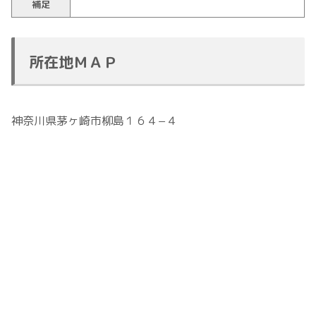
補足
所在地ＭＡＰ
神奈川県茅ヶ崎市柳島１６４−４