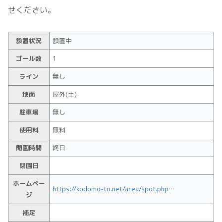
せください。
設置状況
設置中
ゴール数
1
ライン
無し
地面
屋外(土)
駐車場
無し
使用料
無料
開園時間
終日
閉園日
ホームペー
https://kodomo-to.net/area/spot.php?name=1882
ジ
補足