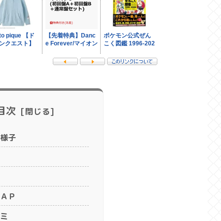
目次
様子
ＡＰ
ミ