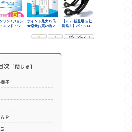
目次
様子
ＡＰ
ミ