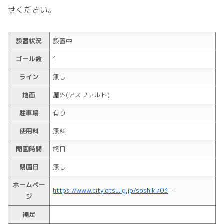
せください。
設置状況
設置中
ゴール数
1
ライン
無し
地面
屋外(アスファルト)
駐車場
有り
使用料
無料
開園時間
終日
閉園日
無し
ホームペー
https://www.city.otsu.lg.jp/soshiki/035/1809/g/koen/koen/1387446057398.html
ジ
補足