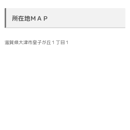
所在地ＭＡＰ
滋賀県大津市皇子が丘１丁目１