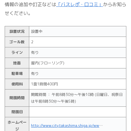
情報の追加や訂正などは
「バスレポ・口コミ」
からお知ら
せください。
設置状況
設置中
ゴール数
2
ライン
有り
地面
屋内(フローリング)
駐車場
有り
使用料
1面1時間400円
開館時間 ： 午前8時30分～午後10時 (日曜日、祝祭日
開園時間
は午前8時30分～午後5時)
閉園日
ホームペー
http://www.city.takashima.shiga.jp/www/toppage/0000000000000/APM03000.html
ジ