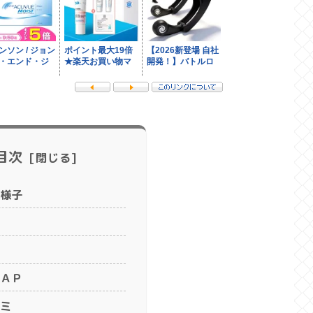
目次
様子
ＡＰ
ミ