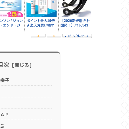
目次
様子
ＡＰ
ミ