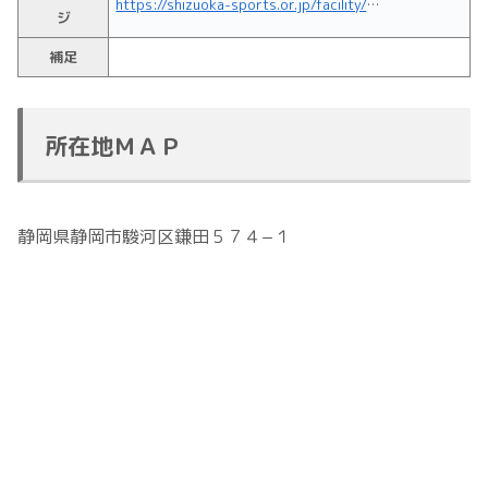
https://shizuoka-sports.or.jp/facility/osada.html
ジ
補足
所在地ＭＡＰ
静岡県静岡市駿河区鎌田５７４−１