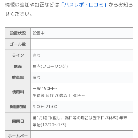
情報の追加や訂正などは
「バスレポ・口コミ」
からお知ら
せください。
設置状況
設置中
ゴール数
ライン
有り
地面
屋内(フローリング)
駐車場
有り
一般 150円～
使用料
生徒等 及び 70歳以上 80円～
開園時間
9:00～21:00
第1月曜日(但し、祝日等の場合は翌平日が休館) 年末
閉園日
年始(12/29～1/3)
ホームペー