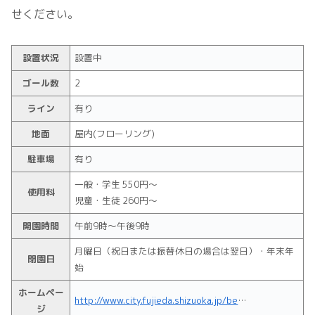
せください。
設置状況
設置中
ゴール数
2
ライン
有り
地面
屋内(フローリング)
駐車場
有り
一般・学生 550円～
使用料
児童・生徒 260円～
開園時間
午前9時～午後9時
月曜日（祝日または振替休日の場合は翌日）・年末年
閉園日
始
ホームペー
http://www.city.fujieda.shizuoka.jp/benri/shisetsu/BE001/BE003/1447731254502.html
ジ