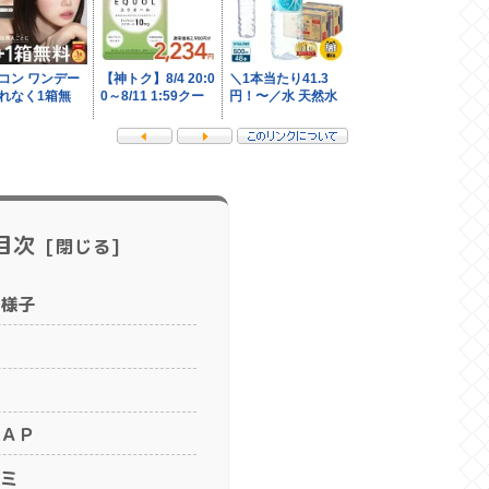
目次
様子
ＡＰ
ミ