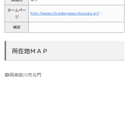
ホームペー
http://www.city.kakegawa.shizuoka.jp/life/kouen/shisetsu/eikikitaeria/kitamon.html
ジ
補足
所在地ＭＡＰ
静岡県掛川市北門