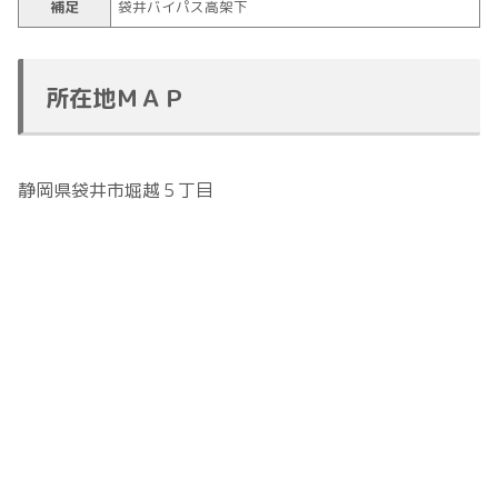
補足
袋井バイパス高架下
所在地ＭＡＰ
静岡県袋井市堀越５丁目