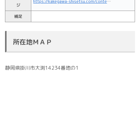
https://kakegawa-shisetsu.com/contentspage/facility/seaspo.html
ジ
補足
所在地ＭＡＰ
静岡県掛川市大渕14234番地の1