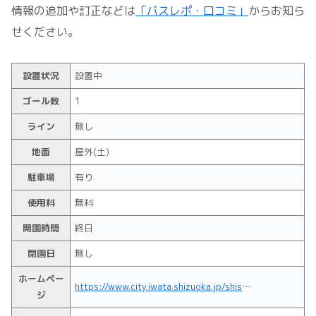
情報の追加や訂正などは
「バスレポ・口コミ」
からお知ら
せください。
設置状況
設置中
ゴール数
1
ライン
無し
地面
屋外(土)
駐車場
有り
使用料
無料
開園時間
終日
閉園日
無し
ホームペー
https://www.city.iwata.shizuoka.jp/shisetsu_guide/koen_shisetsu/kouen/1003428.html
ジ